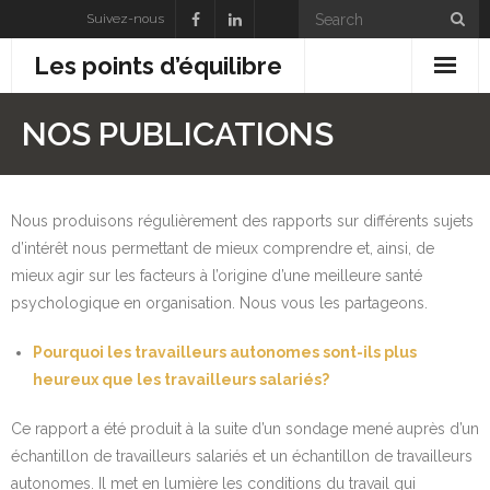
Suivez-nous
Les points d’équilibre
À propos de nous
NOS PUBLICATIONS
Nos solutions
Nos réalisations
Nous produisons régulièrement des rapports sur différents sujets
d’intérêt nous permettant de mieux comprendre et, ainsi, de
Nos publications
mieux agir sur les facteurs à l’origine d’une meilleure santé
psychologique en organisation. Nous vous les partageons.
Contact
Pourquoi les travailleurs autonomes sont-ils plus
heureux que les travailleurs salariés?
Ce rapport a été produit à la suite d’un sondage mené auprès d’un
échantillon de travailleurs salariés et un échantillon de travailleurs
autonomes. Il met en lumière les conditions du travail qui