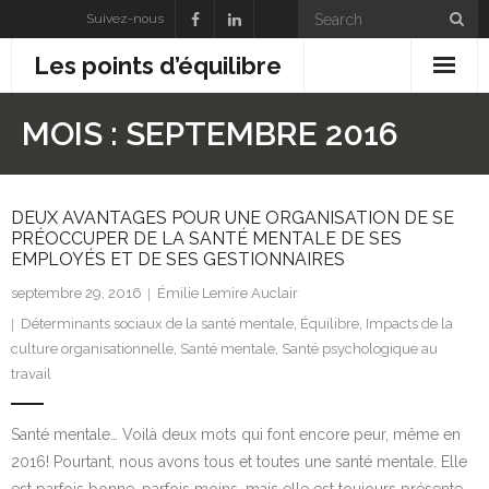
Suivez-nous
Les points d’équilibre
À propos de nous
MOIS : SEPTEMBRE 2016
Nos solutions
DEUX AVANTAGES POUR UNE ORGANISATION DE SE
Nos réalisations
PRÉOCCUPER DE LA SANTÉ MENTALE DE SES
EMPLOYÉS ET DE SES GESTIONNAIRES
Nos publications
septembre 29, 2016
Émilie Lemire Auclair
Contact
Déterminants sociaux de la santé mentale
,
Équilibre
,
Impacts de la
culture organisationnelle
,
Santé mentale
,
Santé psychologique au
travail
Santé mentale… Voilà deux mots qui font encore peur, même en
2016! Pourtant, nous avons tous et toutes une santé mentale. Elle