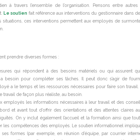
ien à travers l’ensemble de l’organisation. Pensons entre autres
t.
Le soutien
fait référence aux interventions du gestionnaire dans d
es situations, ces interventions permettent aux employés de surmont
n.
nt prendre diverses formes :
mesures qui répondent à des besoins matériels ou qui assurent q
 a besoin pour compléter ses tâches. Il peut donc s’agir de fourn
yé a le temps et les ressources nécessaires pour faire son travail. 
 travail de façon plus réaliste, au besoin.
ux employés les informations nécessaires à leur travail et des consei
d’abord et avant tout d’offrir des orientations et des attentes claires a
iguïtés. On y inclut également l’accueil et la formation ainsi que tou
ner les compétences des employés. Le soutien informationnel impliq
 ses formes (par exemple, en réunion d’équipe, par courrier intern