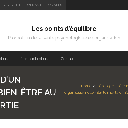
LEUSES ET INTERVENANTES SOCIALES
Su
Les points d’équilibre
Promotion de la santé psychologique en organisation
ations
Nos publications
Contact
 D’UN
Home
/
Dépistage
•
Déterm
BIEN-ÊTRE AU
organisationnelle
•
Santé mentale
•
Sa
ARTIE