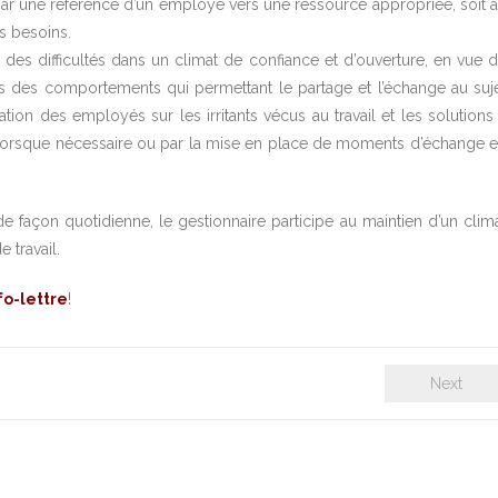
 par une référence d’un employé vers une ressource appropriée, soit 
es besoins.
n des difficultés dans un climat de confiance et d’ouverture, en vue 
vers des comportements qui permettant le partage et l’échange au suj
tation des employés sur les irritants vécus au travail et les solutions
e lorsque nécessaire ou par la mise en place de moments d’échange 
e façon quotidienne, le gestionnaire participe au maintien d’un clim
 travail.
fo-lettre
!
Next