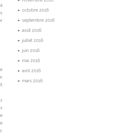
novembre 2016
 à
octobre 2016
es
septembre 2016
er
août 2016
juillet 2016
juin 2016
mai 2016
ue
avril 2016
ir
mars 2016
Il
ls
ux
te
ue
e,