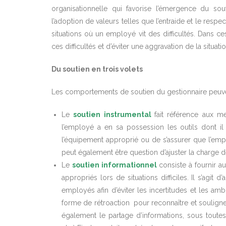
organisationnelle qui favorise l’émergence du sout
l’adoption de valeurs telles que l’entraide et le respec
situations où un employé vit des difficultés. Dans c
ces difficultés et d’éviter une aggravation de la situatio
Du soutien en trois volets
Les comportements de soutien du gestionnaire peuve
Le
soutien instrumental
fait référence aux 
l’employé a en sa possession les outils dont il
l’équipement approprié ou de s’assurer que l’emplo
peut également être question d’ajuster la charge de
Le
soutien informationnel
consiste à fournir a
appropriés lors de situations difficiles. Il s’agit 
employés afin d’éviter les incertitudes et les amb
forme de rétroaction pour reconnaître et soulig
également le partage d’informations, sous toutes