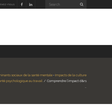
ivez-nous
inants sociaux de la santé mentale
•
Impacts de la culture
nté psychologique au travail
/
Comprendre l’impact d&rs
…