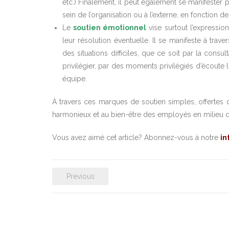
etc.) Finalement, il peut également se manifester
sein de l’organisation ou à l’externe, en fonction d
Le
soutien émotionnel
vise surtout l’expressio
leur résolution éventuelle. Il se manifeste à tra
des situations difficiles, que ce soit par la consul
privilégier, par des moments privilégiés d’écout
équipe.
À travers ces marques de soutien simples, offertes d
harmonieux et au bien-être des employés en milieu de
Vous avez aimé cet article? Abonnez-vous à notre
in
Previous